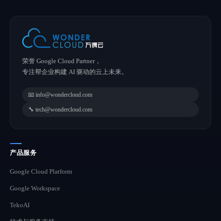
荣誉 Google Cloud Partner，
专注帮企业构建 AI 驱动的云上未来。
📧 info@wondercloud.com
🔧 tech@wondercloud.com
产品服务
Google Cloud Platform
Google Workspace
TekoAI