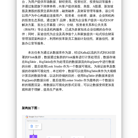
台，为用户提供市场数据、财经资讯、投资社区、投资知识等服务；
并通过集团旗下持牌券商，向客户提供港股、美股、A股通、新加坡
股及澳股的股票交易和清算，融资融券，及财富管理等服务。该公司
以用户为中心构建起连接用户、投资者、分析师、媒体、企业和机构
的投资生态系统。通过旗下 品牌，集团为企业客户提供一站式ESOP
解决方案、首次公开募股（IPO）分销、投资者关系和公共关系
（IR&PR）等企业及机构服务，已成为多家知名企业信赖的合作伙
伴；同时，富途信托为企业及高净值个人和家族提供一站式综合财富
管理顶层架构设计，利用科技革新员工激励计划信托、家族信托、家
族办公室等服务。
本次任务为通过从数据库作为源，经过Kafka以流的方式到GKE部
署的Flink集群，数据通过集群的Flink服务进行计算处理后，数据存储
在BigTable，BigTable在作为处理后的数据源流向BigQuery中进行数据
的分析，最后使用Look Studio 作为一个数据可视化。为保证效率及数
据的存储和可视化性，本过程中，数据可以使用BigTable来作为大规模
计算后的数据存储，以达到存储的目的；使用BigTable 的数据来提供
BigQuery的数据分析，最后使用Looker Studio 作为最终的一个数据分
析的视图渲染，将数据以可视化的形式呈现，可以让数据变得更加直
观和易于理解，提高生产效率。
架构如下图：