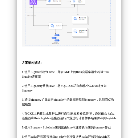
方案架构描述：
1.使用Bigtable替代Hbase，并在GKE上的flink会话集群中构建flink
bigtable连接器
2.使用BigQuery替代Hive，将SQL DDL语句和作业从hive转换为
bigquery
3.通过bigquery扩展表将bigtable中的数据提取到bigquery，达到百亿数
据级别
4.在GKE上构建flink集群以进行自动缩放和资源管理，通过flink kafka
连接器和flink bigtable连接器运行作业进行计算并将结果保存到bigtable
5.使用Bigquery Scheduler来调度由hive作业转换而来的bigquery作业
6.使用kafka连接器替换flink cdc作业将数据从kafka迁移到bigtable和